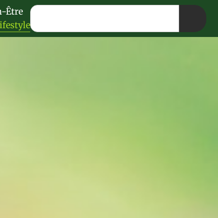
n-Être
ifestyle