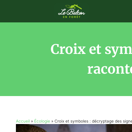
Croix et sym
raconte
Accueil
»
Écologie
»
Croix et symboles : décryptage des signes