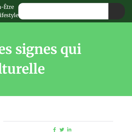
n-Être
ifestyle
es signes qui
lturelle