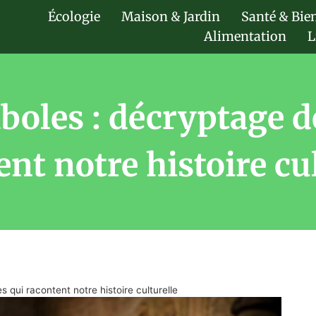
Écologie
Maison & Jardin
Santé & Bie
Alimentation
L
boles : décryptage d
nt notre histoire cu
 qui racontent notre histoire culturelle