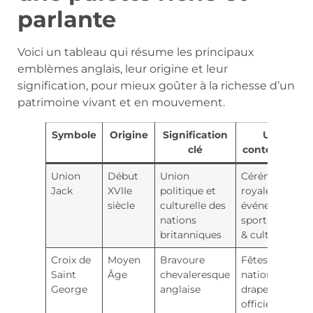
parlante
Voici un tableau qui résume les principaux
emblèmes anglais, leur origine et leur
signification, pour mieux goûter à la richesse d’un
patrimoine vivant et en mouvement.
Symbole
Origine
Signification
Usages
clé
contemporai
Union
Début
Union
Cérémonies
Jack
XVIIe
politique et
royales,
siècle
culturelle des
événements
nations
sportifs, mode
britanniques
& culture pop
Croix de
Moyen
Bravoure
Fêtes
Saint
Âge
chevaleresque
nationales,
George
anglaise
drapeaux
officiels,