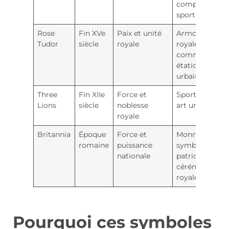
compétitions
sportives
Rose
Fin XVe
Paix et unité
Armoiries
Tudor
siècle
royale
royales,
communicati
étatique et art
urbain
Three
Fin XIIe
Force et
Sport, mode,
Lions
siècle
noblesse
art urbain
royale
Britannia
Époque
Force et
Monnaies,
romaine
puissance
symboles
nationale
patriotiques,
cérémonies
royales
Pourquoi ces symboles