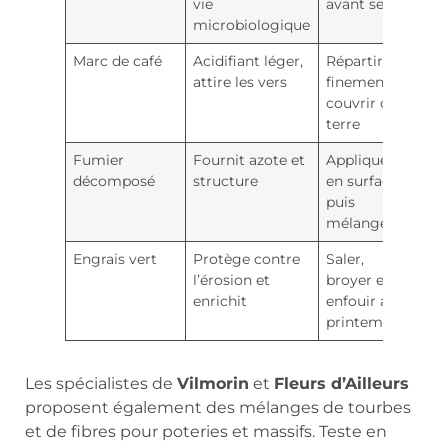
vie
avant semis
microbiologique
Marc de café
Acidifiant léger,
Répartir
attire les vers
finement et
couvrir de
terre
Fumier
Fournit azote et
Appliquer
décomposé
structure
en surface
puis
mélanger
Engrais vert
Protège contre
Saler,
l’érosion et
broyer et
enrichit
enfouir au
printemps
Les spécialistes de
Vilmorin
et
Fleurs d’Ailleurs
proposent également des mélanges de tourbes
et de fibres pour poteries et massifs. Teste en