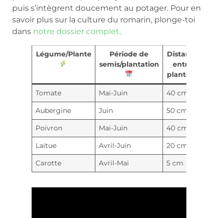
puis s’intègrent doucement au potager. Pour en
savoir plus sur la culture du romarin, plonge-toi
dans
notre dossier complet
.
Légume/Plante
Période de
Distance
semis/plantation
entre
plants ↔️
Tomate
Mai-Juin
40 cm
Aubergine
Juin
50 cm
Poivron
Mai-Juin
40 cm
Laitue
Avril-Juin
20 cm
Carotte
Avril-Mai
5 cm