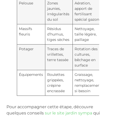
Pelouse
Zones
Aération,
jaunies,
apport de
irrégularités
fertilisant
du sol
spécial gazon
Massifs
Résidus
Nettoyage,
fleuris
d’humus,
taille légère,
tiges sèches
paillage
Potager
Traces de
Rotation des
vrillettes,
cultures,
terre tassée
bêchage en
surface
Équipements
Roulettes
Graissage,
grippées,
nettoyage,
crépine
remplacement
encrassée
si besoin
Pour accompagner cette étape, découvre
quelques conseils
sur le site jardin sympa
qui