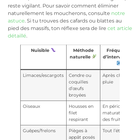
reste vigilant. Pour savoir comment éliminer
naturellement les moucherons, consulte
notre
astuce
. Si tu trouves des cafards ou blattes au
pied des massifs, ton réflexe sera de lire
cet article
détaillé
.
Nuisible
Méthode
Fréquence
naturelle
d’intervention
Limaces/escargots
Cendre ou
Après chaque
coquilles
pluie
d’œufs
broyées
Oiseaux
Housses en
En période de
filet
maturation
respirant
des fruits
Guêpes/frelons
Pièges à
Tout l’été
appât posés