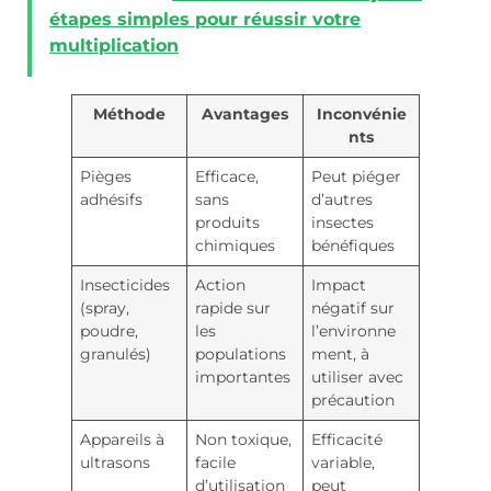
étapes simples pour réussir votre
multiplication
Méthode
Avantages
Inconvénie
nts
Pièges
Efficace,
Peut piéger
adhésifs
sans
d’autres
produits
insectes
chimiques
bénéfiques
Insecticides
Action
Impact
(spray,
rapide sur
négatif sur
poudre,
les
l’environne
granulés)
populations
ment, à
importantes
utiliser avec
précaution
Appareils à
Non toxique,
Efficacité
ultrasons
facile
variable,
d’utilisation
peut