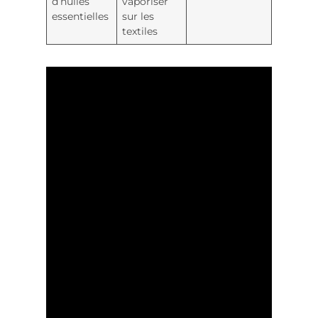
d’huiles
vaporiser
essentielles
sur les
textiles