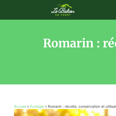
Romarin : réc
Accueil
»
Écologie
»
Romarin : récolte, conservation et utilisa