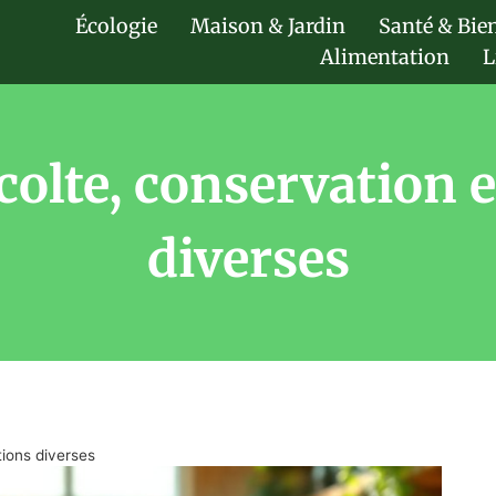
Écologie
Maison & Jardin
Santé & Bie
Alimentation
L
olte, conservation e
diverses
tions diverses