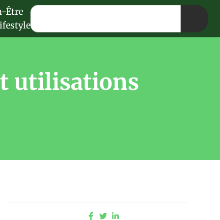
n-Être
ifestyle
t utilisations