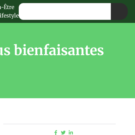
n-Être
ifestyle
tus bienfaisantes