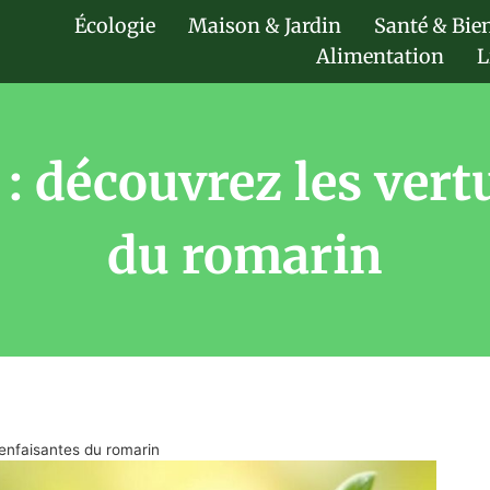
Écologie
Maison & Jardin
Santé & Bie
Alimentation
L
 : découvrez les ver
du romarin
ienfaisantes du romarin