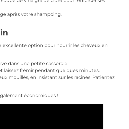
s à soupe de vinaigre de cidre pour renforcer ses
age après votre shampoing.
in
excellente option pour nourrir les cheveux en
ive dans une petite casserole.
et laissez frémir pendant quelques minutes.
ux mouillés, en insistant sur les racines. Patientez
 également économiques !