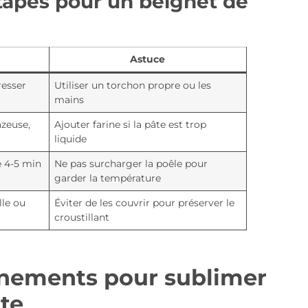
étapes pour un beignet de
Astuce
resser
Utiliser un torchon propre ou les
mains
azeuse,
Ajouter farine si la pâte est trop
liquide
re 4-5 min
Ne pas surcharger la poêle pour
garder la température
lle ou
Éviter de les couvrir pour préserver le
croustillant
nements pour sublimer
te