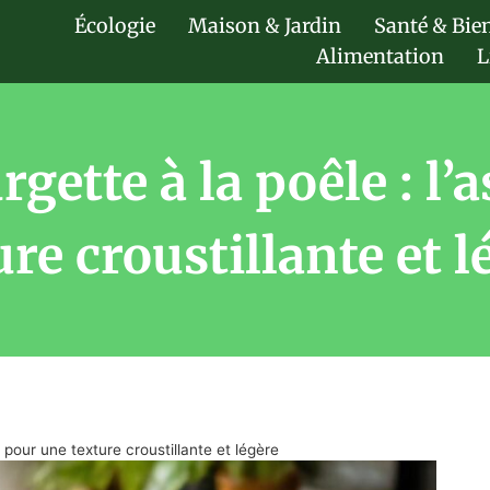
Écologie
Maison & Jardin
Santé & Bie
Alimentation
L
gette à la poêle : l
ure croustillante et l
 pour une texture croustillante et légère