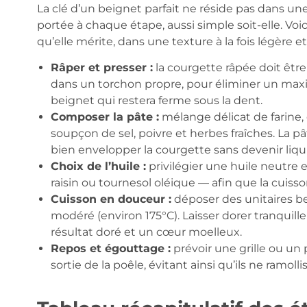
La clé d’un beignet parfait ne réside pas dans un
portée à chaque étape, aussi simple soit-elle. Vo
qu’elle mérite, dans une texture à la fois légère e
Râper et presser :
la courgette râpée doit être
dans un torchon propre, pour éliminer un max
beignet qui restera ferme sous la dent.
Composer la pâte :
mélange délicat de farine, 
soupçon de sel, poivre et herbes fraîches. La p
bien envelopper la courgette sans devenir liqu
Choix de l’huile :
privilégier une huile neutre e
raisin ou tournesol oléique — afin que la cuisso
Cuisson en douceur :
déposer des unitaires be
modéré (environ 175°C). Laisser dorer tranqui
résultat doré et un cœur moelleux.
Repos et égouttage :
prévoir une grille ou un
sortie de la poêle, évitant ainsi qu’ils ne ramol