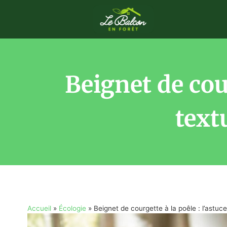
Beignet de cour
text
Accueil
»
Écologie
»
Beignet de courgette à la poêle : l’astuce