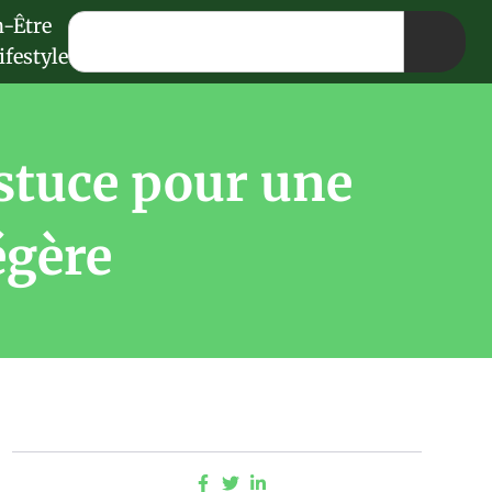
n-Être
ifestyle
’astuce pour une
égère