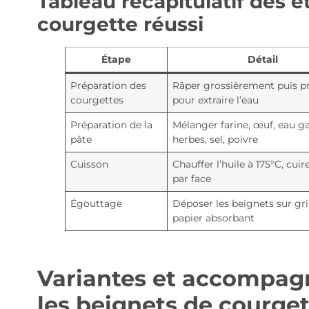
Tableau récapitulatif des 
courgette réussi
Étape
Détail
Préparation des
Râper grossièrement puis p
courgettes
pour extraire l’eau
Préparation de la
Mélanger farine, œuf, eau g
pâte
herbes, sel, poivre
Cuisson
Chauffer l’huile à 175°C, cui
par face
Égouttage
Déposer les beignets sur gri
papier absorbant
Variantes et accompag
les beignets de courget