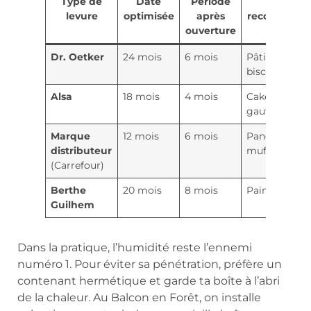
Type de
Date
Période
Usage
levure
optimisée
après
recommand
ouverture
Dr. Oetker
24 mois
6 mois
Pâtisseries,
biscuits
Alsa
18 mois
4 mois
Cakes,
gaufres
Marque
12 mois
6 mois
Pancakes,
distributeur
muffins
(Carrefour)
Berthe
20 mois
8 mois
Pains expres
Guilhem
Dans la pratique, l’humidité reste l’ennemi
numéro 1. Pour éviter sa pénétration, préfère un
contenant hermétique et garde ta boîte à l’abri
de la chaleur. Au Balcon en Forêt, on installe