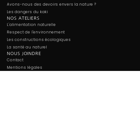
Avons-nous des devoirs envers la nature ?
Les dangers du kaki
NOS ATELIERS
L'alimentation naturelle
Respect de l'environnement
Les constructions écologiques
La santé au naturel
NOUS JOINDRE
Contact
Mentions légales