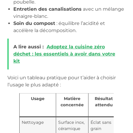
poubelle.
Entretien des canalisations
avec un mélange
vinaigre-blanc.
Soin du compost
: équilibre l’acidité et
accélère la décomposition.
A lire aussi :
Adoptez la cuisine zéro
déchet : les essentiels à avoir dans votre
kit
Voici un tableau pratique pour t’aider à choisir
l’usage le plus adapté :
Usage
Matière
Résultat
Ast
concernée
attendu
Balc
Fo
Nettoyage
Surface inox,
Éclat sans
Ajout
céramique
grain
quel