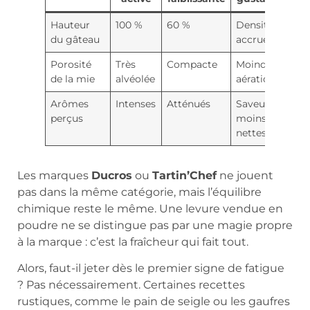
Hauteur
100 %
60 %
Densité
du gâteau
accrue
Porosité
Très
Compacte
Moindre
de la mie
alvéolée
aération
Arômes
Intenses
Atténués
Saveurs
perçus
moins
nettes
Les marques
Ducros
ou
Tartin’Chef
ne jouent
pas dans la même catégorie, mais l’équilibre
chimique reste le même. Une levure vendue en
poudre ne se distingue pas par une magie propre
à la marque : c’est la fraîcheur qui fait tout.
Alors, faut-il jeter dès le premier signe de fatigue
? Pas nécessairement. Certaines recettes
rustiques, comme le pain de seigle ou les gaufres