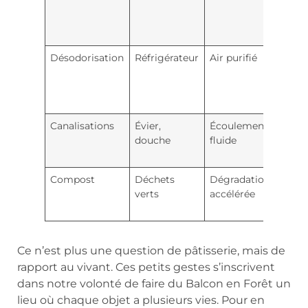
goutt
jus d
citro
Désodorisation
Réfrigérateur
Air purifié
Renou
toute
2
sema
Canalisations
Évier,
Écoulement
Verse
douche
fluide
après
bouil
Compost
Déchets
Dégradation
Méla
verts
accélérée
la ma
brun
Ce n’est plus une question de pâtisserie, mais de
rapport au vivant. Ces petits gestes s’inscrivent
dans notre volonté de faire du Balcon en Forêt un
lieu où chaque objet a plusieurs vies. Pour en