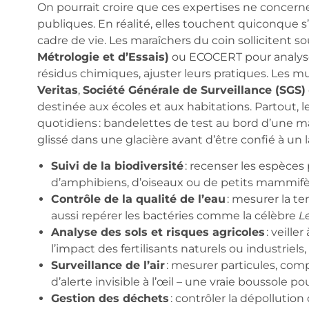
On pourrait croire que ces expertises ne concerne
publiques. En réalité, elles touchent quiconque s’
cadre de vie. Les maraîchers du coin sollicitent s
Métrologie et d’Essais)
ou ECOCERT pour analyser l
résidus chimiques, ajuster leurs pratiques. Les mu
Veritas
,
Société Générale de Surveillance (SGS)
destinée aux écoles et aux habitations. Partout, 
quotidiens : bandelettes de test au bord d’une ma
glissé dans une glacière avant d’être confié à un l
Suivi de la biodiversité
: recenser les espèces 
d’amphibiens, d’oiseaux ou de petits mammifère
Contrôle de la qualité de l’eau
: mesurer la te
aussi repérer les bactéries comme la célèbre
L
Analyse des sols et risques agricoles
: veille
l’impact des fertilisants naturels ou industriels
Surveillance de l’air
: mesurer particules, comp
d’alerte invisible à l’œil – une vraie boussole p
Gestion des déchets
: contrôler la dépollution 