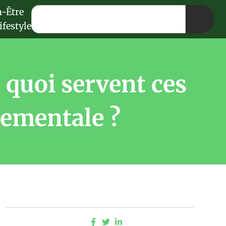
n-Être
ifestyle
 quoi servent ces
nementale ?