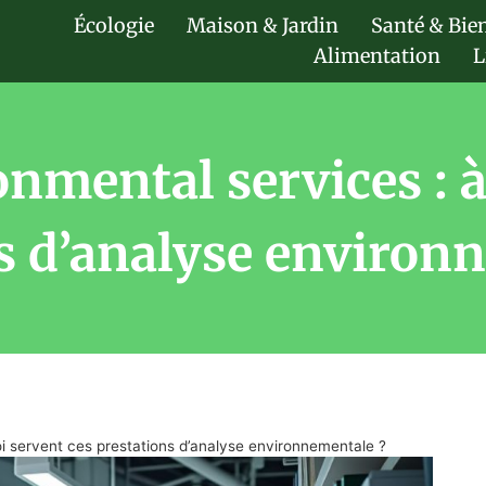
Écologie
Maison & Jardin
Santé & Bie
Alimentation
L
onmental services : à
s d’analyse environ
oi servent ces prestations d’analyse environnementale ?