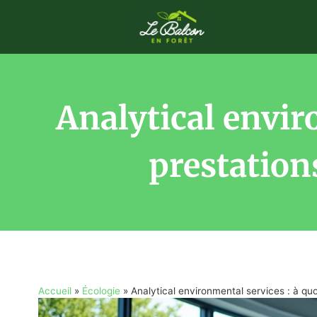
Analytical envir
prestation
Accueil
»
Écologie
»
Analytical environmental services : à qu