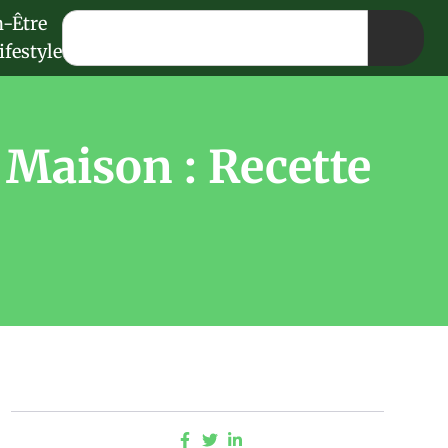
n-Être
ifestyle
 Maison : Recette