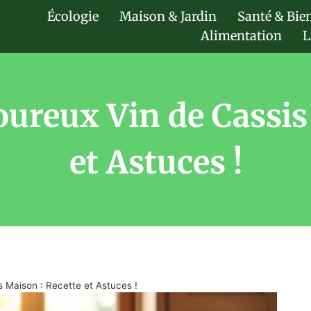
Écologie
Maison & Jardin
Santé & Bie
Alimentation
L
ureux Vin de Cassis
et Astuces !
 Maison : Recette et Astuces !