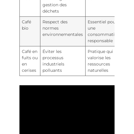
gestion des
déchets
Café
Respect des
Essentiel pour
bio
normes
une
environnementales
consommation
responsable
Café en
Éviter les
Pratique qui
fuits ou
processus
valorise les
en
industriels
ressources
cerises
polluants
naturelles