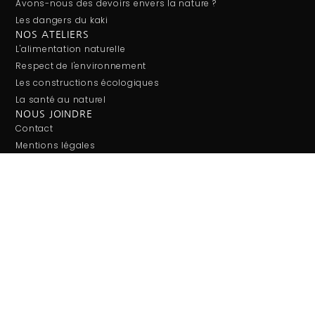
Avons-nous des devoirs envers la nature ?
Les dangers du kaki
NOS ATELIERS
L'alimentation naturelle
Respect de l'environnement
Les constructions écologiques
La santé au naturel
NOUS JOINDRE
Contact
Mentions légales