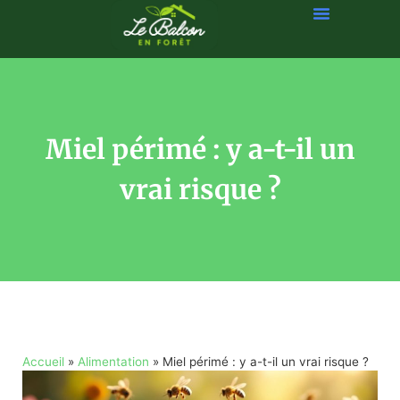
Miel périmé : y a-t-il un
vrai risque ?
Accueil
»
Alimentation
»
Miel périmé : y a-t-il un vrai risque ?