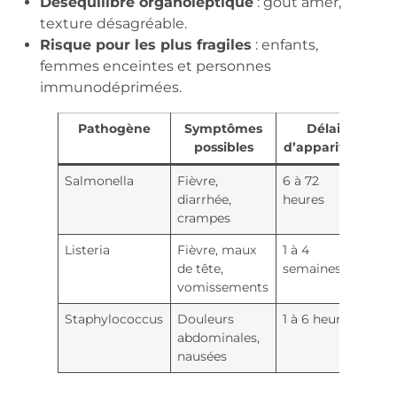
Déséquilibre organoleptique
: goût amer,
texture désagréable.
Risque pour les plus fragiles
: enfants,
femmes enceintes et personnes
immunodéprimées.
Pathogène
Symptômes
Délai
possibles
d’apparition
Salmonella
Fièvre,
6 à 72
diarrhée,
heures
crampes
Listeria
Fièvre, maux
1 à 4
de tête,
semaines
vomissements
Staphylococcus
Douleurs
1 à 6 heures
abdominales,
nausées