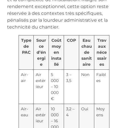
rendement exceptionnel, cette option reste
réservée à des contextes très spécifiques,
pénalisés par la lourdeur administrative et la
technicité du chantier.
Type
Sour
Coût
COP
Eau
Trav
de
ce
moy
chau
aux
PAC
d’én
en
de
néce
ergi
insta
sanit
ssair
e
llé
aire
es
Air-
Air
5
3 –
Non
Faibl
air
extér
000
3,5
es
ieur
– 10
000
€
Air-
Air
10
3,2 –
Oui
Moy
eau
extér
000
4
ens
ieur
– 16
000