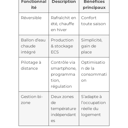
Fonctionnal
Description
Bénéfices
ité
principaux
Réversible
Rafraîchit en
Confort
été, chauffe
toute saison
en hiver
Ballon d’eau
Production
Simplicité,
chaude
& stockage
gain de
intégré
ECS
place
Pilotage à
Contrôle via
Optimisatio
distance
smartphone,
n de la
programma
consommati
tion,
on
régulation
Gestion bi-
Deux zones
S’adapte à
zone
de
l’occupation
température
réelle du
indépendant
logement
es