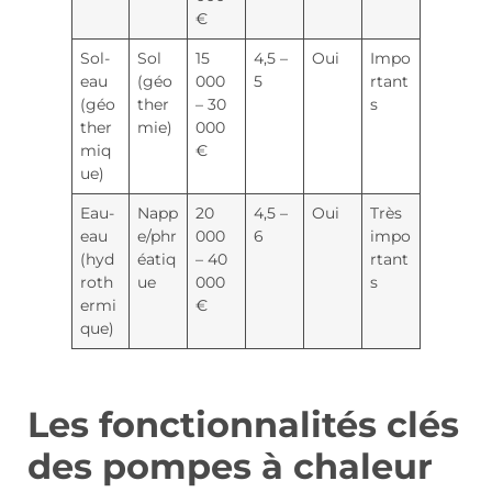
€
Sol-
Sol
15
4,5 –
Oui
Impo
eau
(géo
000
5
rtant
(géo
ther
– 30
s
ther
mie)
000
miq
€
ue)
Eau-
Napp
20
4,5 –
Oui
Très
eau
e/phr
000
6
impo
(hyd
éatiq
– 40
rtant
roth
ue
000
s
ermi
€
que)
Les fonctionnalités clés
des pompes à chaleur