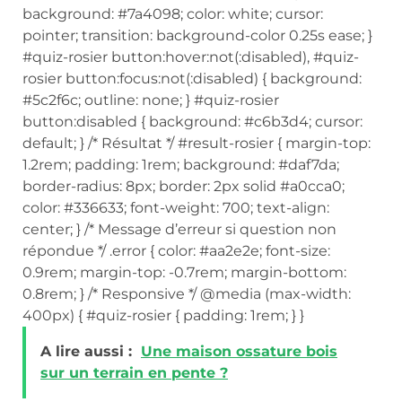
background: #7a4098; color: white; cursor:
pointer; transition: background-color 0.25s ease; }
#quiz-rosier button:hover:not(:disabled), #quiz-
rosier button:focus:not(:disabled) { background:
#5c2f6c; outline: none; } #quiz-rosier
button:disabled { background: #c6b3d4; cursor:
default; } /* Résultat */ #result-rosier { margin-top:
1.2rem; padding: 1rem; background: #daf7da;
border-radius: 8px; border: 2px solid #a0cca0;
color: #336633; font-weight: 700; text-align:
center; } /* Message d’erreur si question non
répondue */ .error { color: #aa2e2e; font-size:
0.9rem; margin-top: -0.7rem; margin-bottom:
0.8rem; } /* Responsive */ @media (max-width:
400px) { #quiz-rosier { padding: 1rem; } }
A lire aussi :
Une maison ossature bois
sur un terrain en pente ?