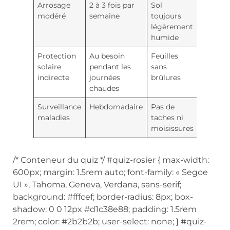
Arrosage
2 à 3 fois par
Sol
modéré
semaine
toujours
légèrement
humide
Protection
Au besoin
Feuilles
solaire
pendant les
sans
indirecte
journées
brûlures
chaudes
Surveillance
Hebdomadaire
Pas de
maladies
taches ni
moisissures
/* Conteneur du quiz */ #quiz-rosier { max-width:
600px; margin: 1.5rem auto; font-family: « Segoe
UI », Tahoma, Geneva, Verdana, sans-serif;
background: #fffcef; border-radius: 8px; box-
shadow: 0 0 12px #d1c38e88; padding: 1.5rem
2rem; color: #2b2b2b; user-select: none; } #quiz-