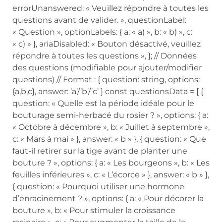
errorUnanswered: « Veuillez répondre à toutes les
questions avant de valider. », questionLabel:
« Question », optionLabels: { a: « a) », b: « b) », c:
« c) » }, ariaDisabled: « Bouton désactivé, veuillez
répondre à toutes les questions », }; // Données
des questions (modifiable pour ajouter/modifier
questions) // Format : { question: string, options:
{a,b,c}, answer: ‘a’/’b’/’c’ } const questionsData = [ {
question: « Quelle est la période idéale pour le
bouturage semi-herbacé du rosier ? », options: { a:
« Octobre à décembre », b: « Juillet à septembre »,
c: « Mars à mai » }, answer: « b » }, { question: « Que
faut-il retirer sur la tige avant de planter une
bouture ? », options: { a: « Les bourgeons », b: « Les
feuilles inférieures », c: « L’écorce » }, answer: « b » },
{ question: « Pourquoi utiliser une hormone
d’enracinement ? », options: { a: « Pour décorer la
bouture », b: « Pour stimuler la croissance