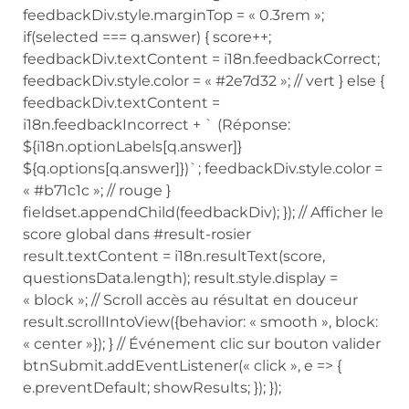
feedbackDiv.style.marginTop = « 0.3rem »;
if(selected === q.answer) { score++;
feedbackDiv.textContent = i18n.feedbackCorrect;
feedbackDiv.style.color = « #2e7d32 »; // vert } else {
feedbackDiv.textContent =
i18n.feedbackIncorrect + ` (Réponse:
${i18n.optionLabels[q.answer]}
${q.options[q.answer]})`; feedbackDiv.style.color =
« #b71c1c »; // rouge }
fieldset.appendChild(feedbackDiv); }); // Afficher le
score global dans #result-rosier
result.textContent = i18n.resultText(score,
questionsData.length); result.style.display =
« block »; // Scroll accès au résultat en douceur
result.scrollIntoView({behavior: « smooth », block:
« center »}); } // Événement clic sur bouton valider
btnSubmit.addEventListener(« click », e => {
e.preventDefault; showResults; }); });