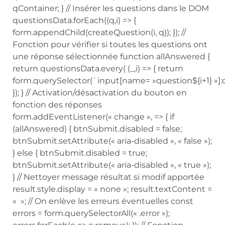
qContainer; } // Insérer les questions dans le DOM
questionsData.forEach((q,i) => {
form.appendChild(createQuestion(i, q)); }); //
Fonction pour vérifier si toutes les questions ont
une réponse sélectionnée function allAnswered {
return questionsData.every( (_,i) => { return
form.querySelector(`input[name= »question${i+1} »]:
}); } // Activation/désactivation du bouton en
fonction des réponses
form.addEventListener(« change », => { if
(allAnswered) { btnSubmit.disabled = false;
btnSubmit.setAttribute(« aria-disabled », « false »);
} else { btnSubmit.disabled = true;
btnSubmit.setAttribute(« aria-disabled », « true »);
} // Nettoyer message résultat si modif apportée
result.style.display = « none »; result.textContent =
« »; // On enlève les erreurs éventuelles const
errors = form.querySelectorAll(« .error »);