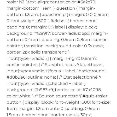
rosier h2 { text-align: center; color: #6a2c70;
margin-bottom: 1rem; } .question { margin-
bottom: 1.2rem; } .question p { margin: 0 0 0.6rem
0; font-weight: 600; } fieldset { border: none;
padding: 0; margin: 0; } label { display: block;
background: #f2e9f7; border-radius: 5px; margin-
bottom: 0.4rem; padding: 0.5rem 0.8rem; cursor:
pointer; transition: background-color 0.3s ease;
border: 2px solid transparent; }
input[type= »radio »] { margin-right: 0.6rem;
cursor: pointer; } /* Survol et focus */ label:hover,
input[type= »radio »]:focus + label { background:
#d8b9e6; outline: none; } /* Etat sélectionné */
input[type= »radio »]:checked + label {
background: #b983d9; border-color: #7a4098;
color: white; } /* Bouton soumettre */ #quiz-rosier
button { display: block; font-weight: 600; font-size:
1rem; margin: 1.2rem auto 0; padding: 0.6rem
1.5rem; border: none; border-radius: 30px;