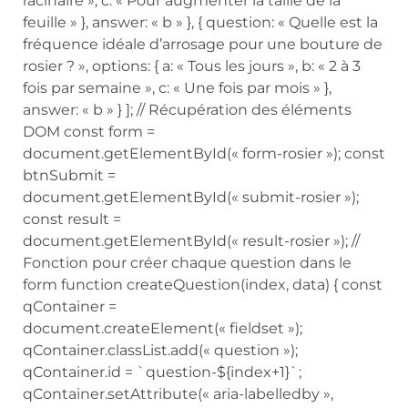
racinaire », c: « Pour augmenter la taille de la
feuille » }, answer: « b » }, { question: « Quelle est la
fréquence idéale d’arrosage pour une bouture de
rosier ? », options: { a: « Tous les jours », b: « 2 à 3
fois par semaine », c: « Une fois par mois » },
answer: « b » } ]; // Récupération des éléments
DOM const form =
document.getElementById(« form-rosier »); const
btnSubmit =
document.getElementById(« submit-rosier »);
const result =
document.getElementById(« result-rosier »); //
Fonction pour créer chaque question dans le
form function createQuestion(index, data) { const
qContainer =
document.createElement(« fieldset »);
qContainer.classList.add(« question »);
qContainer.id = `question-${index+1}`;
qContainer.setAttribute(« aria-labelledby »,