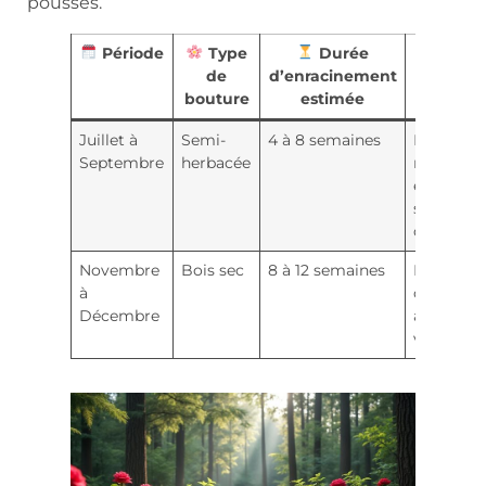
pousses.
Période
Type
Durée
Point
de
d’enracinement
à
bouture
estimée
surveille
Juillet à
Semi-
4 à 8 semaines
Humidité
Septembre
herbacée
modérée,
éviter
soleil
direct
Novembre
Bois sec
8 à 12 semaines
Protecti
à
contre ge
Décembre
arrosage
vigilant