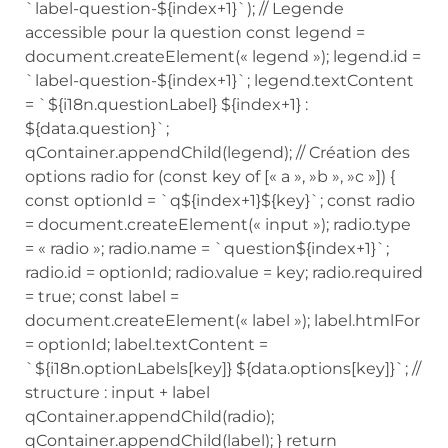
`label-question-${index+1}`); // Legende
accessible pour la question const legend =
document.createElement(« legend »); legend.id =
`label-question-${index+1}`; legend.textContent
= `${i18n.questionLabel} ${index+1} :
${data.question}`;
qContainer.appendChild(legend); // Création des
options radio for (const key of [« a », »b », »c »]) {
const optionId = `q${index+1}${key}`; const radio
= document.createElement(« input »); radio.type
= « radio »; radio.name = `question${index+1}`;
radio.id = optionId; radio.value = key; radio.required
= true; const label =
document.createElement(« label »); label.htmlFor
= optionId; label.textContent =
`${i18n.optionLabels[key]} ${data.options[key]}`; //
structure : input + label
qContainer.appendChild(radio);
qContainer.appendChild(label); } return