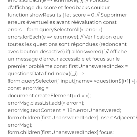
errors.forEach(e => e.remove); }); // Fonction
d’affichage du score et feedbacks couleur
function showResults { let score = 0; // Supprimer
erreurs éventuelles avant réévaluation const
errors = form.querySelectorAll(« .error »);
errors.forEach(e => e.remove); // Vérification que
toutes les questions sont répondues (redondant
avec bouton désactivé) if(!allAnswered){ // Affiche
un message d’erreur accessible et focus sur le
premier problème const firstUnansweredIndex =
questionsData.findIndex((_,i) =>
!form.querySelector(`input[name= »question${i+1} »]
const errorMsg =
document.createElement(« div »);
errorMsg.classList.add(« error »);
errorMsg.textContent = i18n.errorUnanswered;
form.children[firstUnansweredIndex].insertAdjacent
errorMsg);
form.children[firstUnansweredIndex].focus;