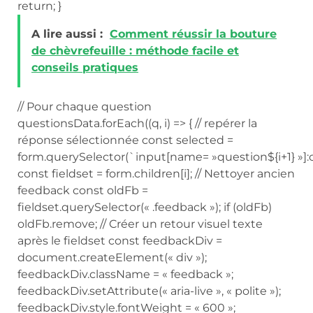
return; }
A lire aussi :
Comment réussir la bouture
de chèvrefeuille : méthode facile et
conseils pratiques
// Pour chaque question
questionsData.forEach((q, i) => { // repérer la
réponse sélectionnée const selected =
form.querySelector(`input[name= »question${i+1} »]:
const fieldset = form.children[i]; // Nettoyer ancien
feedback const oldFb =
fieldset.querySelector(« .feedback »); if (oldFb)
oldFb.remove; // Créer un retour visuel texte
après le fieldset const feedbackDiv =
document.createElement(« div »);
feedbackDiv.className = « feedback »;
feedbackDiv.setAttribute(« aria-live », « polite »);
feedbackDiv.style.fontWeight = « 600 »;