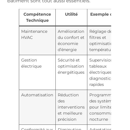
bâtiment sont tout aussi essentiels.
Compétence
Utilité
Exemple concret
Technique
Maintenance
Amélioration
Réglage des
HVAC
du confort et
filtres et
économie
optimisation des
d’énergie
températures
Gestion
Sécurité et
Supervision des
électrique
optimisation
tableaux
énergétiques
électriques et
diagnostics
rapides
Automatisation
Réduction
Programmation
des
des systèmes
interventions
pour limiter la
et meilleure
consommation
précision
nocturne
Conformité aux
Diminution
Adaptation à la