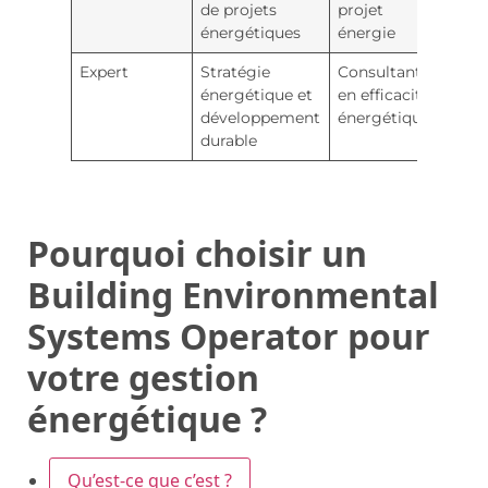
de projets
projet
pro
énergétiques
énergie
com
Expert
Stratégie
Consultant
For
énergétique et
en efficacité
univ
développement
énergétique
exp
durable
terr
Pourquoi choisir un
Building Environmental
Systems Operator pour
votre gestion
énergétique ?
Qu’est-ce que c’est ?