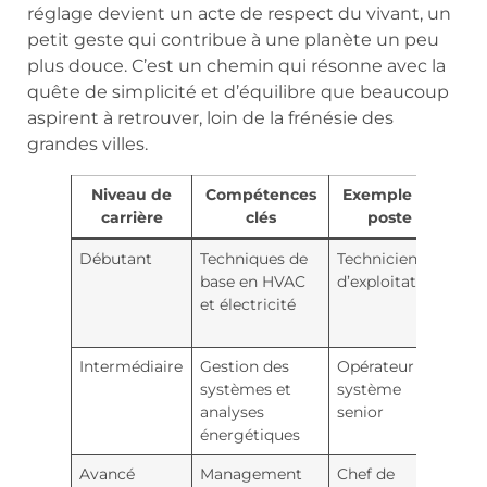
réglage devient un acte de respect du vivant, un
petit geste qui contribue à une planète un peu
plus douce. C’est un chemin qui résonne avec la
quête de simplicité et d’équilibre que beaucoup
aspirent à retrouver, loin de la frénésie des
grandes villes.
Niveau de
Compétences
Exemple de
carrière
clés
poste
r
Débutant
Techniques de
Technicien
BT
base en HVAC
d’exploitation
éle
et électricité
ou c
spéc
Intermédiaire
Gestion des
Opérateur
For
systèmes et
système
con
analyses
senior
tec
énergétiques
Avancé
Management
Chef de
Cer