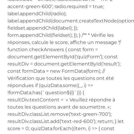
accent-green-600’; radio.required = true;
label.appendChild(radio);
label.appendChild(document.createTextNode(option)
fieldset.appendChild(label); });
form.appendChild(fieldset); }); } /** * Vérifie les
réponses, calcule le score, affiche un message */
function checkAnswers { const form =
document.getElementById(‘quizForm’); const
resultDiv = document.getElementById(‘result’);
const formData = new FormData(form); //
Vérification que toutes les questions ont été
répondues if (quizData.some((_, i) =>
!formData.has(`question${i}`))) {
resultDiv.textContent = » Veuillez répondre à
toutes les questions avant de soumettre. »;
resultDiv.classList.remove(‘text-green-700’);
resultDiv.classList.add(‘text-red-600’); return; } let
score = 0; quizData.forEach((item, i) => { const