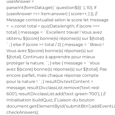
userAnswer =
parseInt(formData.get(`question${i}`), 10); if
(userAnswer === item.answer) { score++; } }); //
Message contextualisé selon le score let message
= »; const total = quizData.length; if (score ===
total) { message = `Excellent travail ! Vous avez
obtenu ${score} bonne(s) réponse(s) sur ${total}.
`; } else if (score >= total / 2) { message = `Bravo !
Vous avez ${score} bonne(s) réponse(s) sur
${total}. Continuez à apprendre pour mieux
protéger la nature. `; } else { message = `Vous
avez ${score} bonne(s) réponse(s) sur ${total}. Pas
encore parfait, mais chaque réponse compte
pour la nature ! `; } resultDiv.textContent =
message; resultDiv.classList.remove(‘text-red-
600’); resultDiv.classList.add(‘text-green-700’); } //
Initialisation buildQuiz; // Liaison du bouton
document.getElementById(‘submitBtn’).addEventList
checkAnswers);