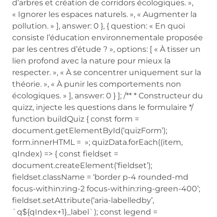
d’arbres et création de corridors écologiques. »,
« Ignorer les espaces naturels. », « Augmenter la
pollution. » ], answer: 0 }, { question: « En quoi
consiste l’éducation environnementale proposée
par les centres d’étude ? », options: [ « À tisser un
lien profond avec la nature pour mieux la
respecter. », « À se concentrer uniquement sur la
théorie. », « À punir les comportements non
écologiques. » ], answer: 0 } ]; /** * Constructeur du
quizz, injecte les questions dans le formulaire */
function buildQuiz { const form =
document.getElementById(‘quizForm’);
form.innerHTML = »; quizData.forEach((item,
qIndex) => { const fieldset =
document.createElement(‘fieldset’);
fieldset.className = ‘border p-4 rounded-md
focus-within:ring-2 focus-within:ring-green-400’;
fieldset.setAttribute(‘aria-labelledby’,
`q${qIndex+1}_label`); const legend =