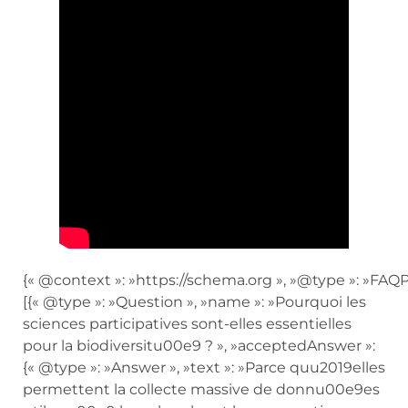
{« @context »: »https://schema.org », »@type »: »FAQP
[{« @type »: »Question », »name »: »Pourquoi les
sciences participatives sont-elles essentielles
pour la biodiversitu00e9 ? », »acceptedAnswer »:
{« @type »: »Answer », »text »: »Parce quu2019elles
permettent la collecte massive de donnu00e9es