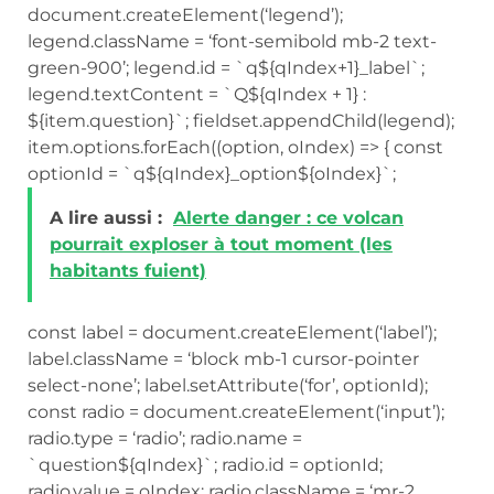
document.createElement(‘legend’);
legend.className = ‘font-semibold mb-2 text-
green-900’; legend.id = `q${qIndex+1}_label`;
legend.textContent = `Q${qIndex + 1} :
${item.question}`; fieldset.appendChild(legend);
item.options.forEach((option, oIndex) => { const
optionId = `q${qIndex}_option${oIndex}`;
A lire aussi :
Alerte danger : ce volcan
pourrait exploser à tout moment (les
habitants fuient)
const label = document.createElement(‘label’);
label.className = ‘block mb-1 cursor-pointer
select-none’; label.setAttribute(‘for’, optionId);
const radio = document.createElement(‘input’);
radio.type = ‘radio’; radio.name =
`question${qIndex}`; radio.id = optionId;
radio.value = oIndex; radio.className = ‘mr-2