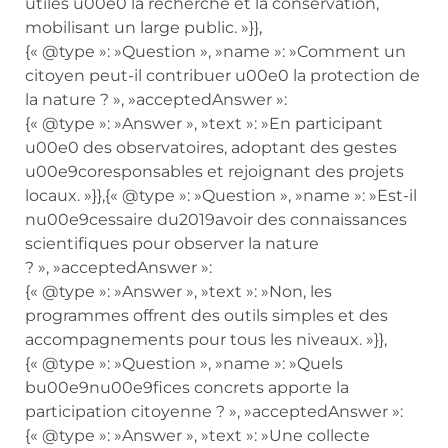
utiles u00e0 la recherche et la conservation,
mobilisant un large public. »}},
{« @type »: »Question », »name »: »Comment un
citoyen peut-il contribuer u00e0 la protection de
la nature ? », »acceptedAnswer »:
{« @type »: »Answer », »text »: »En participant
u00e0 des observatoires, adoptant des gestes
u00e9coresponsables et rejoignant des projets
locaux. »}},{« @type »: »Question », »name »: »Est-il
nu00e9cessaire du2019avoir des connaissances
scientifiques pour observer la nature
? », »acceptedAnswer »:
{« @type »: »Answer », »text »: »Non, les
programmes offrent des outils simples et des
accompagnements pour tous les niveaux. »}},
{« @type »: »Question », »name »: »Quels
bu00e9nu00e9fices concrets apporte la
participation citoyenne ? », »acceptedAnswer »:
{« @type »: »Answer », »text »: »Une collecte