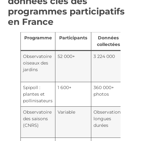
données clés des
programmes participatifs
en France
Programme
Participants
Données
I
collectées
pri
Observatoire
52 000+
3 224 000
Conse
oiseaux des
grâce
jardins
point
nourr
Spipoll :
1 600+
360 000+
Suivi 
plantes et
photos
intera
pollinisateurs
fleurs
Observatoire
Variable
Observations
Étude
des saisons
longues
effets
(CNRS)
durées
récha
clima