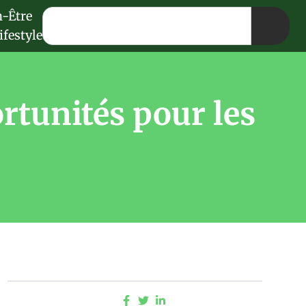
n-Être
ifestyle
rtunités pour les