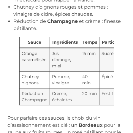
Chutney d’oignons rouges et pommes :
vinaigre de cidre, épices chaudes.
Réduction de
Champagne
et crème : finesse
pétillante.
Sauce
Ingrédients
Temps
Particularité
Orange
Jus
15 min
Sucré-salé
caramélisée
d’orange,
miel
Chutney
Pomme,
40
Épicé
oignons
vinaigre
min
Réduction
Crème,
20 min
Festif
Champagne
échalotes
Pour parfaire ces sauces, le choix du vin
d’assaisonnement est clé : un
Bordeaux
pour la
sauce aux fruits rouges, un rosé pétillant pour le