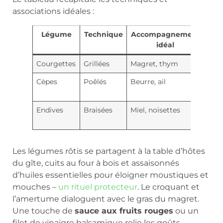
associations idéales :
Légume
Technique
Accompagnement
N
idéal
Courgettes
Grillées
Magret, thym
Lége
Cèpes
Poêlés
Beurre, ail
Bois
uma
Endives
Braisées
Miel, noisettes
Ame
dou
Les légumes rôtis se partagent à la table d’hôtes
du gîte, cuits au four à bois et assaisonnés
d’huiles essentielles pour éloigner moustiques et
mouches –
un rituel protecteur
. Le croquant et
l’amertume dialoguent avec le gras du magret.
Une touche de
sauce aux fruits rouges
ou un
filet de vinaigre balsamique relie les goûts.