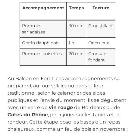
Accompagnement
Temps
Texture
Not
aromat
Pommes
30 min
Croustillant
Truffe, p
sarladaises
Gratin dauphinois
1 h
Onctueux
Ail, crè
Pommes noisettes
20 min
Croquant-
Beurre
fondant
Au Balcon en Forêt, ces accompagnements se
préparent au four solaire ou dans le four
traditionnel, selon le calendrier des aides
publiques et l’envie du moment. Ils se dégustent
avec un verre de
vin rouge
de Bordeaux ou de
Côtes du Rhône
, pour jouer sur les tanins et la
rondeur. Cette étape pose les bases d’un repas
chaleureux, comme un feu de bois en novembre :