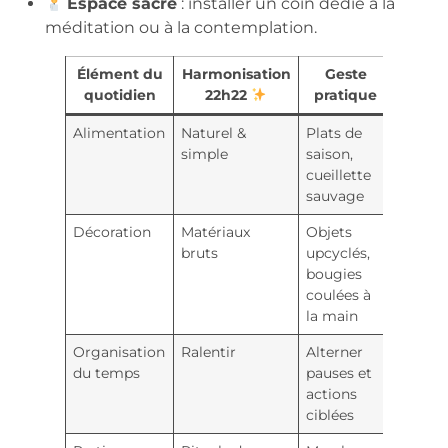
Espace sacré
: installer un coin dédié à la
méditation ou à la contemplation.
Élément du
Harmonisation
Geste
quotidien
22h22
pratique
Alimentation
Naturel &
Plats de
simple
saison,
cueillette
sauvage
Décoration
Matériaux
Objets
bruts
upcyclés,
bougies
coulées à
la main
Organisation
Ralentir
Alterner
du temps
pauses et
actions
ciblées