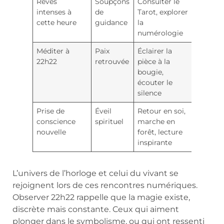
Rêves
Soupçons
Consulter le
intenses à
de
Tarot, explorer
cette heure
guidance
la
numérologie
Méditer à
Paix
Éclairer la
22h22
retrouvée
pièce à la
bougie,
écouter le
silence
Prise de
Éveil
Retour en soi,
conscience
spirituel
marche en
nouvelle
forêt, lecture
inspirante
L’univers de l’horloge et celui du vivant se
rejoignent lors de ces rencontres numériques.
Observer 22h22 rappelle que la magie existe,
discrète mais constante. Ceux qui aiment
plonger dans le symbolisme, ou qui ont ressenti