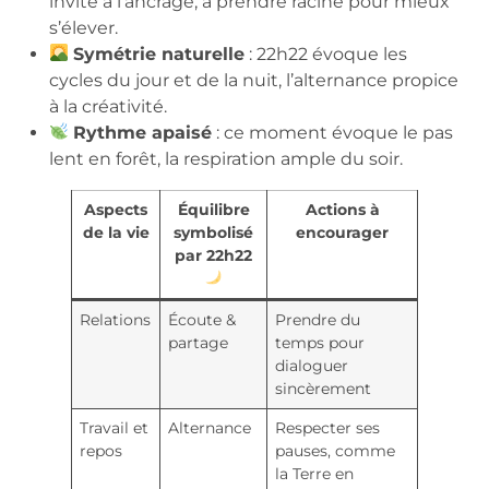
invite à l’ancrage, à prendre racine pour mieux
s’élever.
Symétrie naturelle
: 22h22 évoque les
cycles du jour et de la nuit, l’alternance propice
à la créativité.
Rythme apaisé
: ce moment évoque le pas
lent en forêt, la respiration ample du soir.
Aspects
Équilibre
Actions à
de la vie
symbolisé
encourager
par 22h22
Relations
Écoute &
Prendre du
partage
temps pour
dialoguer
sincèrement
Travail et
Alternance
Respecter ses
repos
pauses, comme
la Terre en