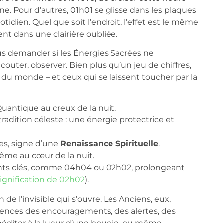
e. Pour d’autres, 01h01 se glisse dans les plaques
tidien. Quel que soit l’endroit, l’effet est le même
nt dans une clairière oubliée.
nous demander si les Énergies Sacrées ne
outer, observer. Bien plus qu’un jeu de chiffres,
e du monde – et ceux qui se laissent toucher par la
 Quantique au creux de la nuit.
radition céleste : une énergie protectrice et
es, signe d’une
Renaissance Spirituelle
.
ême au cœur de la nuit.
ents clés, comme 04h04 ou 02h02, prolongeant
ignification de 02h02
).
n de l’invisible qui s’ouvre. Les Anciens, eux,
cidences des encouragements, des alertes, des
éditer à la lueur d’une bougie, ou même