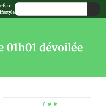
n-Être
ifestyle
de 01h01 dévoilée