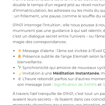
double le temps d’un regard jeté au réveil nocturn
d’immatriculation, les adresses ou les mots du quo
: un frôlement, une pause, comme le souffle du ve
01h01 interroge l’intuition ; elle nous pousse à 
murmurent pas une guidance à qui sait ralentir, éc
c’est un dialogue secret entre l’univers – ou l’âm
magie des correspondances.
Message d’alerte : l’âme est invitée à l’Éveil
Présence subtile de l’ange Elemiah selon la t
bienveillante.
Synchronicité qui amorce de nouveaux cycl
Invitation à une
Méditation Instantanée
, m
L’heure rebondit parfois sur d’autres mom
son message (voir :
Signification de 04h04
et
S
À travers l’œil tranquille de 01h01, c’est tout un pa
avaient leurs secrets – ils lisaient dans ces coïn
moments charnières pour poser une intention, m