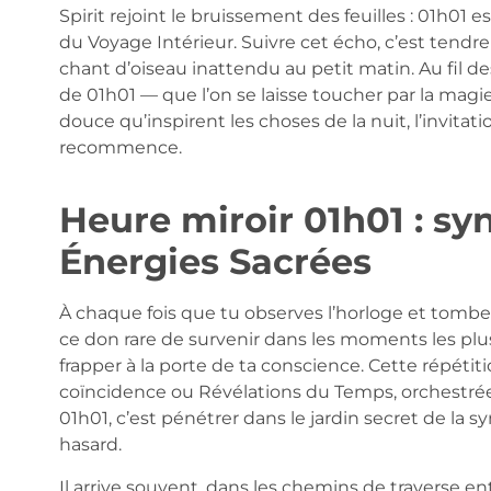
Spirit rejoint le bruissement des feuilles : 01h01
du Voyage Intérieur. Suivre cet écho, c’est tendr
chant d’oiseau inattendu au petit matin. Au fil 
de 01h01 — que l’on se laisse toucher par la mag
douce qu’inspirent les choses de la nuit, l’invitation
recommence.
Heure miroir 01h01 : syn
Énergies Sacrées
À chaque fois que tu observes l’horloge et tombes 
ce don rare de survenir dans les moments les pl
frapper à la porte de ta conscience. Cette répétit
coïncidence ou Révélations du Temps, orchestrée 
01h01, c’est pénétrer dans le jardin secret de la syn
hasard.
Il arrive souvent, dans les chemins de traverse en