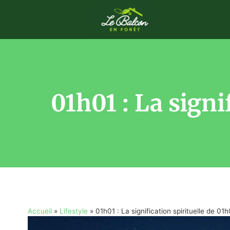
01h01 : La signi
Accueil
»
Lifestyle
»
01h01 : La signification spirituelle de 01