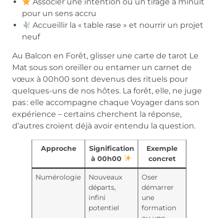
Associer une intention ou un tirage à minuit
pour un sens accru
Accueillir la « table rase » et nourrir un projet
neuf
Au Balcon en Forêt, glisser une carte de tarot Le
Mat sous son oreiller ou entamer un carnet de
vœux à 00h00 sont devenus des rituels pour
quelques-uns de nos hôtes. La forêt, elle, ne juge
pas : elle accompagne chaque Voyager dans son
expérience – certains cherchent la réponse,
d’autres croient déjà avoir entendu la question.
Approche
Signification
Exemple
à 00h00
concret
Numérologie
Nouveaux
Oser
départs,
démarrer
infini
une
potentiel
formation
ou une