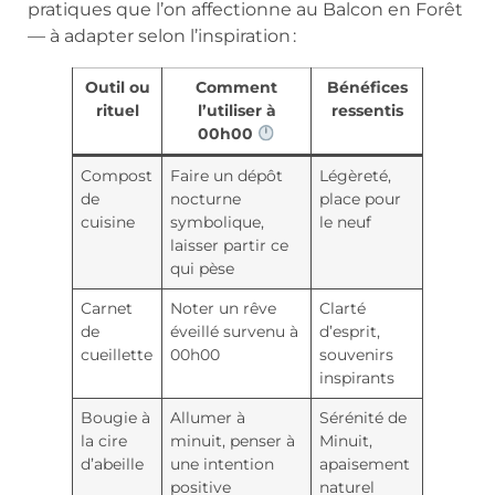
pratiques que l’on affectionne au Balcon en Forêt
— à adapter selon l’inspiration :
Outil ou
Comment
Bénéfices
rituel
l’utiliser à
ressentis
00h00
Compost
Faire un dépôt
Légèreté,
de
nocturne
place pour
cuisine
symbolique,
le neuf
laisser partir ce
qui pèse
Carnet
Noter un rêve
Clarté
de
éveillé survenu à
d’esprit,
cueillette
00h00
souvenirs
inspirants
Bougie à
Allumer à
Sérénité de
la cire
minuit, penser à
Minuit,
d’abeille
une intention
apaisement
positive
naturel