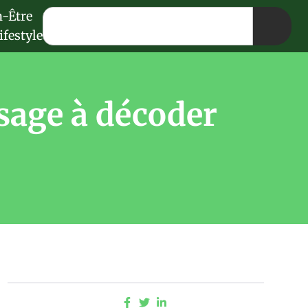
n-Être
ifestyle
ssage à décoder