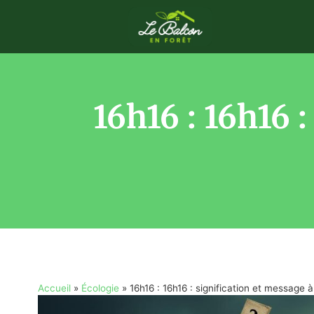
16h16 : 16h16 
Accueil
»
Écologie
»
16h16 : 16h16 : signification et message