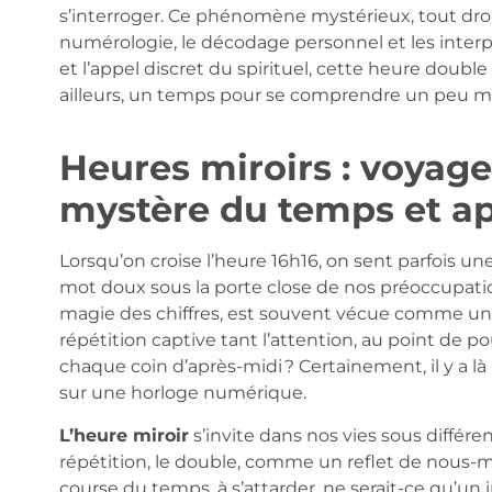
s’interroger. Ce phénomène mystérieux, tout droi
numérologie, le décodage personnel et les interp
et l’appel discret du spirituel, cette heure dou
ailleurs, un temps pour se comprendre un peu mi
Heures miroirs : voyage
mystère du temps et ap
Lorsqu’on croise l’heure 16h16, on sent parfois une
mot doux sous la porte close de nos préoccupations
magie des chiffres, est souvent vécue comme un cl
répétition captive tant l’attention, au point de p
chaque coin d’après-midi ? Certainement, il y a l
sur une horloge numérique.
L’heure miroir
s’invite dans nos vies sous différen
répétition, le double, comme un reflet de nous-mê
course du temps, à s’attarder, ne serait-ce qu’un 