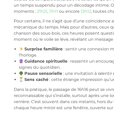
un temps suspendu pour un décodage intime. 
moments :
21h21
,
11h11
ou encore
12h12
, toutes ch
Pour certains, il ne s’agit que d’une coïncidence
mécanique du temps. Mais pour d’autres, ceux qui 
chanson des sous-bois, ces heures posent questio
moment où le voile se lève, révélant un message
Surprise familière
: sentir une connexion m
l’horloge.
Guidance spirituelle
: ressentir un encoura
signes du quotidien.
Pause sensorielle
: une invitation à ralenti
Sens caché
: cette étrange impression qu’
Dans la pratique, le passage de 16h16 peut se v
reconnaissable qui s’installe, surtout après une
verrière. C’est souvent dans ces instants, hors du t
chaque heure miroir est une fenêtre, ouverte sur