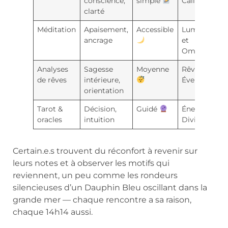
conscience,
simple
Caillou
clarté
Méditation
Apaisement,
Accessible
Lumière
ancrage
et
Ombre
Analyses
Sagesse
Moyenne
Rêves
de rêves
intérieure,
Éveillés
orientation
Tarot &
Décision,
Guidé
Énergie
oracles
intuition
Divine
Certain.e.s trouvent du réconfort à revenir sur
leurs notes et à observer les motifs qui
reviennent, un peu comme les rondeurs
silencieuses d’un Dauphin Bleu oscillant dans la
grande mer — chaque rencontre a sa raison,
chaque 14h14 aussi.