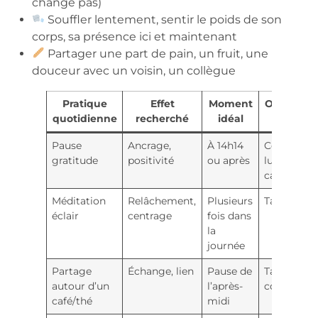
change pas)
Souffler lentement, sentir le poids de son
corps, sa présence ici et maintenant
Partager une part de pain, un fruit, une
douceur avec un voisin, un collègue
Pratique
Effet
Moment
Objets/lie
quotidienne
recherché
idéal
associés
Pause
Ancrage,
À 14h14
Coin
gratitude
positivité
ou après
lumineux,
carnet
Méditation
Relâchement,
Plusieurs
Tapis, jard
éclair
centrage
fois dans
la
journée
Partage
Échange, lien
Pause de
Table
autour d’un
l’après-
commune
café/thé
midi