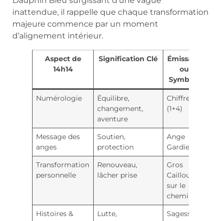
Dauphin Bleu surgissant d’une vague
inattendue, il rappelle que chaque transformation
majeure commence par un moment
d’alignement intérieur.
Aspect de
Signification Clé
Émissaire
14h14
ou
Symbole
Numérologie
Équilibre,
Chiffre 5
Cur
changement,
(1+4)
aventure
Message des
Soutien,
Ange
Co
anges
protection
Gardien
Transformation
Renouveau,
Gros
So
personnelle
lâcher prise
Caillou
sur le
chemin
Histoires &
Lutte,
Sagesse
Ins