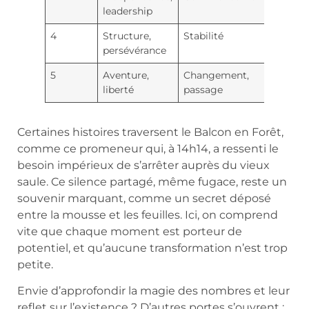
leadership
4
Structure,
Stabilité
Souti
persévérance
5
Aventure,
Changement,
Légèr
liberté
passage
Certaines histoires traversent le Balcon en Forêt,
comme ce promeneur qui, à 14h14, a ressenti le
besoin impérieux de s’arrêter auprès du vieux
saule. Ce silence partagé, même fugace, reste un
souvenir marquant, comme un secret déposé
entre la mousse et les feuilles. Ici, on comprend
vite que chaque moment est porteur de
potentiel, et qu’aucune transformation n’est trop
petite.
Envie d’approfondir la magie des nombres et leur
reflet sur l’existence ? D’autres portes s’ouvrent :