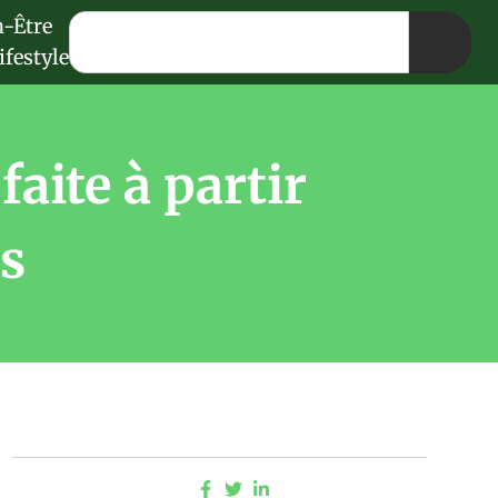
n-Être
ifestyle
aite à partir
ls