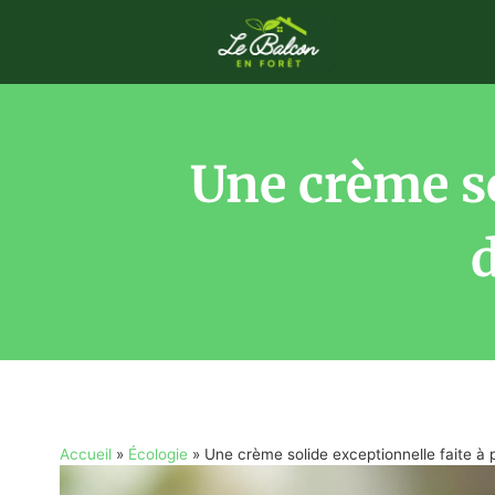
Une crème so
d
Accueil
»
Écologie
»
Une crème solide exceptionnelle faite à p