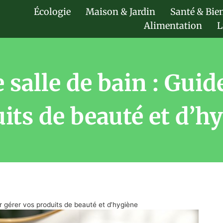
Écologie
Maison & Jardin
Santé & Bie
Alimentation
L
 salle de bain : Guid
its de beauté et d’h
ur gérer vos produits de beauté et d’hygiène