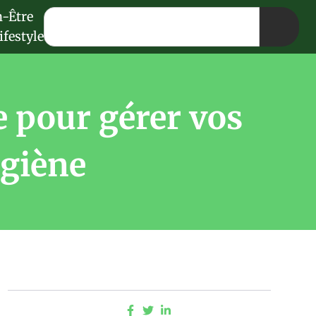
n-Être
ifestyle
e pour gérer vos
ygiène