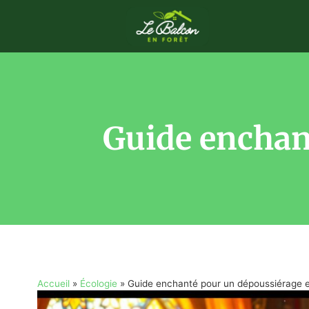
Guide enchan
Accueil
»
Écologie
»
Guide enchanté pour un dépoussiérage 