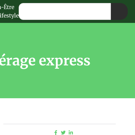
n-Être
ifestyle
érage express