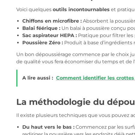
Voici quelques
outils incontournables
et pratiqu
Chiffons en microfibre :
Absorbent la poussière
Balai féérique :
Un balai à poussière conçu pour
Sac aspirateur HEPA :
Pratique pour filtrer les
Poussière Zéro :
Produit à base d’ingrédients n
Un bon dépoussiérage commence par le choix judi
de qualité vous fera économiser du temps et de l
A lire aussi :
Comment identifier les crottes 
La méthodologie du dépou
Il existe plusieurs techniques que vous pouvez adop
Du haut vers le bas :
Commencez par les surfac
rediriger la poussière vers les endroits déjà net