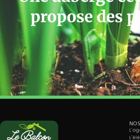
propose des p
NOS
L'ag
L'é