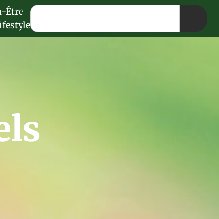
n-Être
ifestyle
els