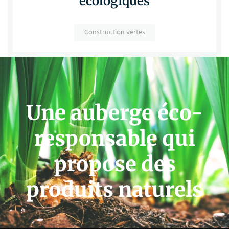
écologiques
Construction vertes
Une auberge éco-
responsable qui
propose des
produits naturels