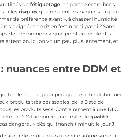
btilités de l’
étiquetage
, on parade entre bons
 sur les
risques
que recèlent les paquets un peu
mmer de préférence avant », à chasser l’humidité
ères poignées de riz en festin anti-gaspi ? Sans
mps de comprendre à quel point ce féculent, si
e attention. Ici, on vit un peu plus lentement, et
 : nuances entre DDM et
u’il ne le mérite, pour peu qu’on sache distinguer
ux produits très périssables, de la Date de
tous les produits secs. Contrairement à une DLC,
ricte, la DDM annonce une limite de
qualité
as dangereux dès qu’il franchit minuit le jour J.
ndicateur de goût, de texture et d’arôme surtout