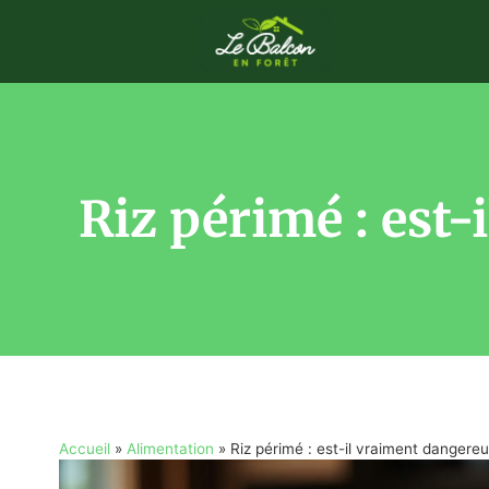
Riz périmé : est
Accueil
»
Alimentation
»
Riz périmé : est-il vraiment danger