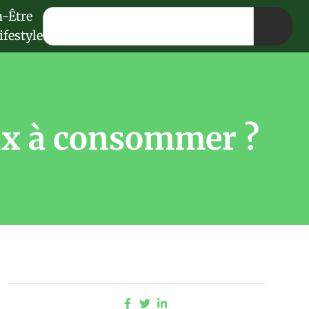
n-Être
ifestyle
eux à consommer ?