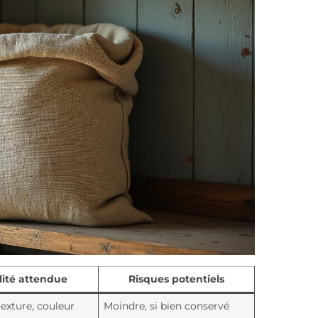
ité attendue
Risques potentiels
exture, couleur
Moindre, si bien conservé