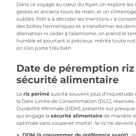
Dans ce voyage au cœur du foyer, on explore les su
gestes et anciens tours de main, et on s’interroge
oubliés. Prêt·e à décoder les mentions « à conso
des boîtes hermétiques et à transformer les derni
dramatiser ni céder à l’alarmisme, on prend le te
humble et pourtant si précieux, mérite toute notr
on s’en porte très bien.
Date de péremption riz
sécurité alimentaire
Le
riz périmé
suscite souvent plus d’inquiétude q
la Date Limite de Consommation (DLC), réservée a
Durabilité Minimale (DDM), présente sur presque 
qui engage la
sécurité alimentaire
de manière st
optimale sans couperet mortel : le riz ne devient p
DDM (à consommer de préférence avant)
: i