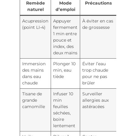
Remède
Mode
Précautions
Béné
naturel
d’emploi
atte
Acupression
Appuyer
À éviter en cas
Libérat
(point LI-4)
fermement
de grossesse
d’endor
1 min entre
soulag
pouce et
tension
index, des
deux mains
Immersion
Plonger 10
Éviter l’eau
Détente
des mains
min, eau
trop chaude
réducti
dans eau
tiède
pour ne pas
pressio
chaude
brûler
crânien
Tisane de
Infuser 10
Surveiller
Diminu
grande
min
allergies aux
inflam
camomille
feuilles
astéracées
migrain
séchées,
boire
lentement