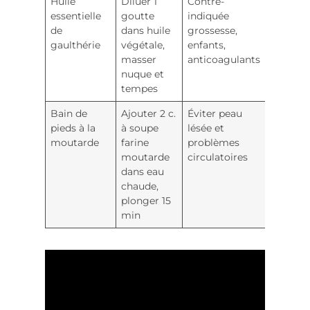
Huile
Diluer 1
Contre-
Antalgi
essentielle
goutte
indiquée
anti-
de
dans huile
grossesse,
inflamm
gaulthérie
végétale,
enfants,
local
masser
anticoagulants
nuque et
tempes
Bain de
Ajouter 2 c.
Éviter peau
Stimule
pieds à la
à soupe
lésée et
circulat
moutarde
farine
problèmes
diminu
moutarde
circulatoires
pressio
dans eau
chaude,
plonger 15
min