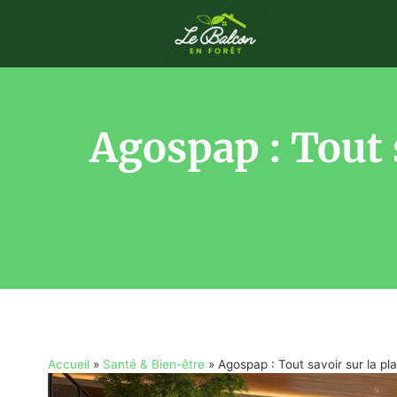
Agospap : Tout s
Accueil
»
Santé & Bien-être
»
Agospap : Tout savoir sur la pla