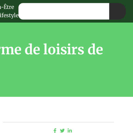
n-Être
ifestyle
rme de loisirs de