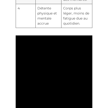
4
Détente
Corps plus
physique et
léger, moins de
mentale
fatigue due au
accrue
quotidien.