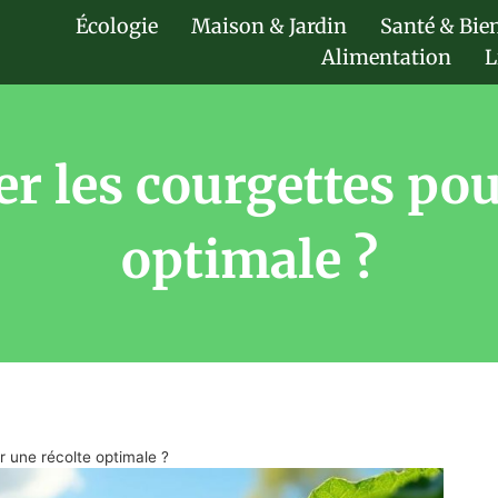
Écologie
Maison & Jardin
Santé & Bie
Alimentation
L
r les courgettes pou
optimale ?
r une récolte optimale ?