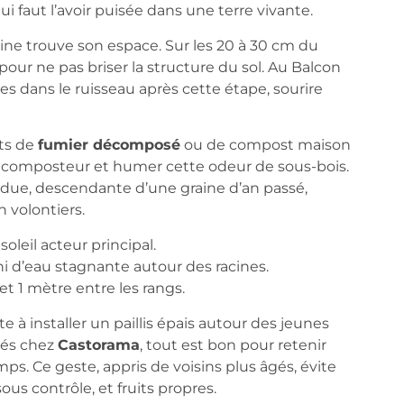
 lui faut l’avoir puisée dans une terre vivante.
ne trouve son espace. Sur les 20 à 30 cm du
 pour ne pas briser la structure du sol. Au Balcon
tes dans le ruisseau après cette étape, sourire
rts de
fumier décomposé
ou de compost maison
u composteur et humer cette odeur de sous-bois.
ndue, descendante d’une graine d’an passé,
n volontiers.
soleil acteur principal.
 ni d’eau stagnante autour des racines.
t 1 mètre entre les rangs.
e à installer un paillis épais autour des jeunes
rés chez
Castorama
, tout est bon pour retenir
mps. Ce geste, appris de voisins plus âgés, évite
ous contrôle, et fruits propres.