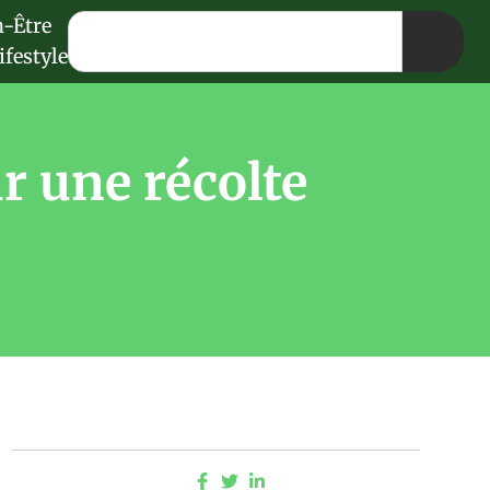
n-Être
ifestyle
r une récolte