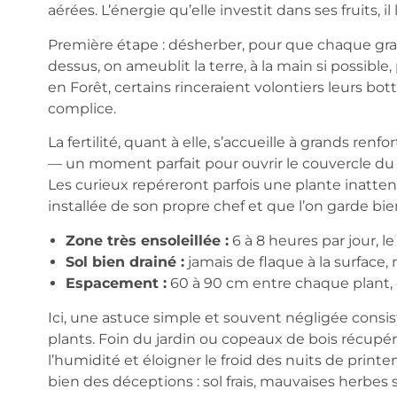
aérées. L’énergie qu’elle investit dans ses fruits, il
Première étape : désherber, pour que chaque grai
dessus, on ameublit la terre, à la main si possible,
en Forêt, certains rinceraient volontiers leurs bot
complice.
La fertilité, quant à elle, s’accueille à grands renfo
— un moment parfait pour ouvrir le couvercle d
Les curieux repéreront parfois une plante inatte
installée de son propre chef et que l’on garde bie
Zone très ensoleillée :
6 à 8 heures par jour, le 
Sol bien drainé :
jamais de flaque à la surface,
Espacement :
60 à 90 cm entre chaque plant, e
Ici, une astuce simple et souvent négligée consist
plants. Foin du jardin ou copeaux de bois récupé
l’humidité et éloigner le froid des nuits de printe
bien des déceptions : sol frais, mauvaises herbes s