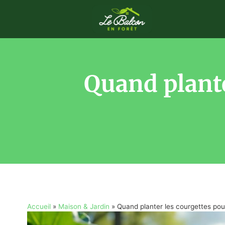
Quand plante
Accueil
»
Maison & Jardin
»
Quand planter les courgettes pou