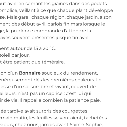
ut avril, en semant les graines dans des godets
complice, veillant à ce que chaque plant développe
se. Mais gare : chaque région, chaque jardin, a son
nt dès début avril, parfois fin mars lorsque le
cage, la prudence commande d’attendre la
dives souvent présentes jusque fin avril.
ment autour de 15 à 20 °C.
leil par jour.
t être patient que téméraire.
açon d’un
Bonnaire
soucieux du rendement,
généreusement dès les premières chaleurs. Le
messe d’un sol sombre et vivant, couvert de
lleurs, n’est pas un caprice : c’est lui qui
 de vie. Il rappelle combien la patience paie.
lée tardive avait surpris des courgettes
in matin, les feuilles se voutaient, tachetées
epuis, chez nous, jamais avant Sainte-Sophie,