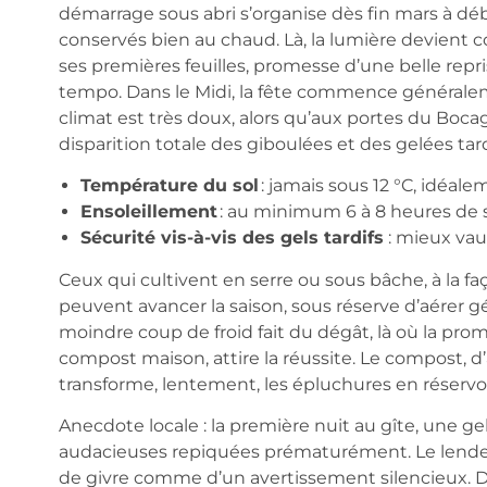
démarrage sous abri s’organise dès fin mars à déb
conservés bien au chaud. Là, la lumière devient 
ses premières feuilles, promesse d’une belle repri
tempo. Dans le Midi, la fête commence généraleme
climat est très doux, alors qu’aux portes du Bo
disparition totale des giboulées et des gelées tar
Température du sol
: jamais sous 12 °C, idéale
Ensoleillement
: au minimum 6 à 8 heures de so
Sécurité vis-à-vis des gels tardifs
: mieux vau
Ceux qui cultivent en serre ou sous bâche, à la f
peuvent avancer la saison, sous réserve d’aérer 
moindre coup de froid fait du dégât, là où la pro
compost maison, attire la réussite. Le compost, d’ai
transforme, lentement, les épluchures en réservoir
Anecdote locale : la première nuit au gîte, une ge
audacieuses repiquées prématurément. Le lendema
de givre comme d’un avertissement silencieux. D