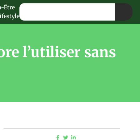
n-Être
ifestyle
re l’utiliser sans