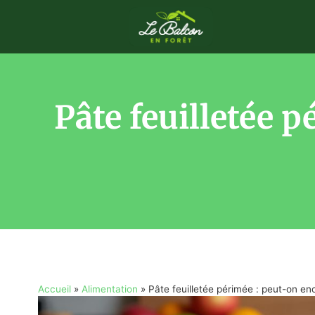
Pâte feuilletée p
Accueil
»
Alimentation
»
Pâte feuilletée périmée : peut-on enc