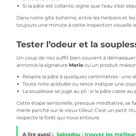
Si la pâte est collante, signe que l’eau s’est sé
Dans notre gîte bohème, entre les herbiers et l
toujours une minute à cette inspection visuelle av
Tester l’odeur et la souples
Un coup de nez suffit bien souvent à démasquer u
annonce la signature
Marie
ou un produit maison 
Respire la pâte à quelques centimètres : une lé
Toute note acidulée ou rance indique une oxyd
La souplesse se juge au pli : si la pâte casse au p
Cette étape sensorielle, presque méditative, se f
merle perché sur le vieux tilleul. C’est un petit r
respecte la forêt qui nous entoure.
A lire aussi :
Sabradou : trouvez les meilleu