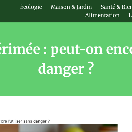
Écologie
Maison & Jardin
Santé & Bie
Alimentation
L
érimée : peut-on enco
danger ?
ore l’utiliser sans danger ?