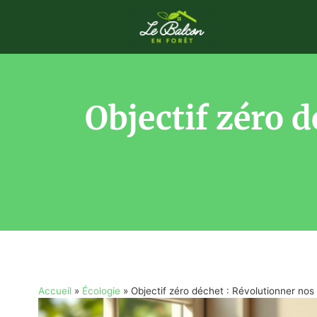
Objectif zéro d
Accueil
»
Écologie
»
Objectif zéro déchet : Révolutionner nos 