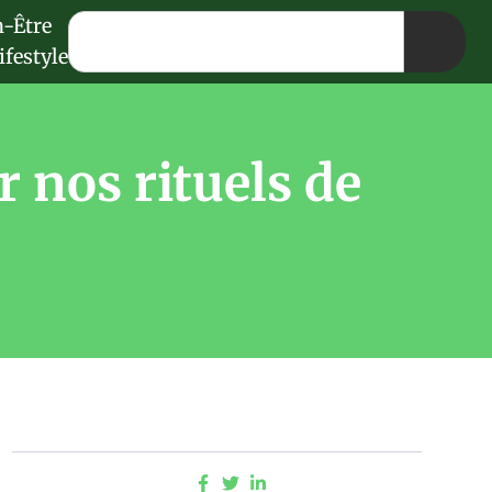
n-Être
ifestyle
r nos rituels de