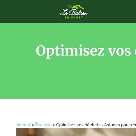
Optimisez vos d
Accueil
»
Écologie
»
Optimisez vos déchets : Astuces pour réu