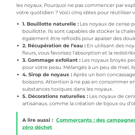
les noyaux. Pourquoi ne pas commencer par explo
votre quotidien ? Voici cinq idées pour réutiliser 
1. Bouillotte naturelle :
Les noyaux de cerise p
bouillotte. Ils sont capables de stocker la chal
également être refroidis pour apaiser des doul
2. Récupération de l’eau :
En utilisant des no
fleurs, vous favorisez l’absorption et la redistr
3. Gommage exfoliant :
Les noyaux broyés peu
pour votre peau. Mélangés à un peu de miel, ils
4. Sirop de noyaux :
Après un bon concassage, 
boissons. Attention à ne pas en consommer en 
substances toxiques dans les noyaux.
5. Décorations naturelles :
Les noyaux de ceris
artisanaux, comme la création de bijoux ou d’ob
A lire aussi :
Commerçants : des campagnes 
zéro déchet