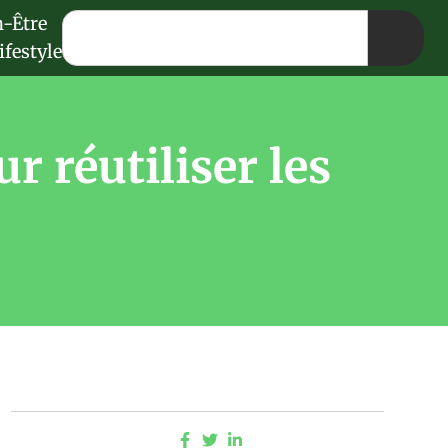
n-Être
ifestyle
r réutiliser les