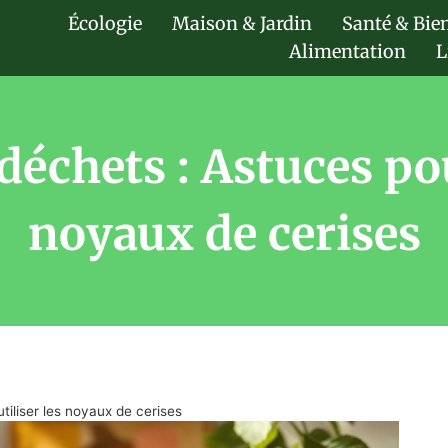
Écologie
Maison & Jardin
Santé & Bie
Alimentation
L
échets : Astuces pou
noyaux de cerises
tiliser les noyaux de cerises