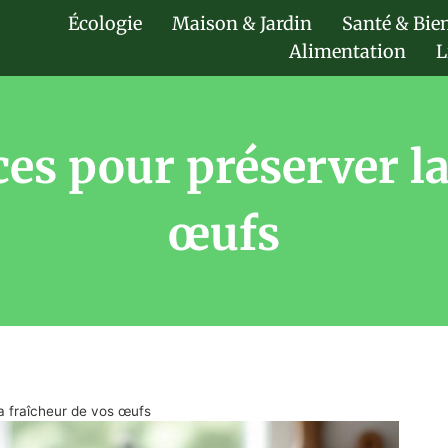
Écologie
Maison & Jardin
Santé & Bie
Alimentation
L
es pour préserver la
œufs
a fraîcheur de vos œufs