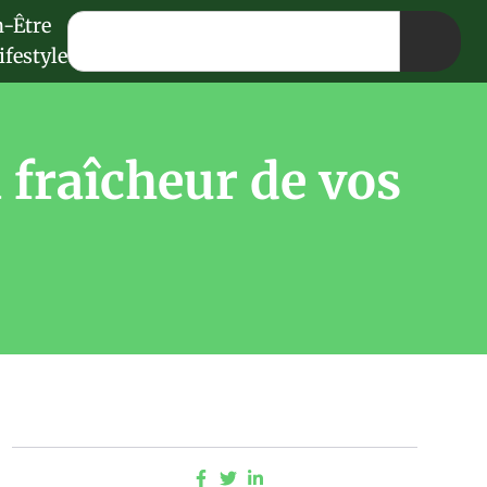
n-Être
ifestyle
 fraîcheur de vos