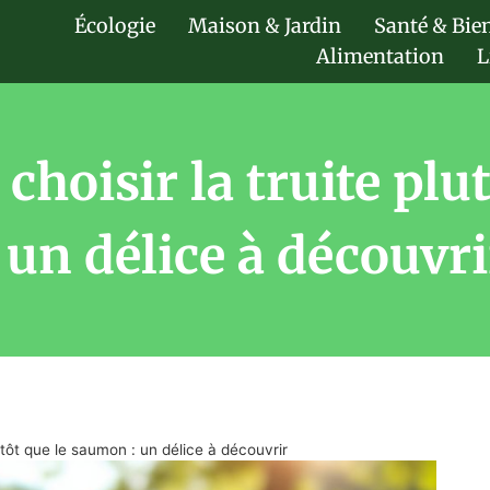
Écologie
Maison & Jardin
Santé & Bie
Alimentation
L
choisir la truite pl
: un délice à découvri
utôt que le saumon : un délice à découvrir