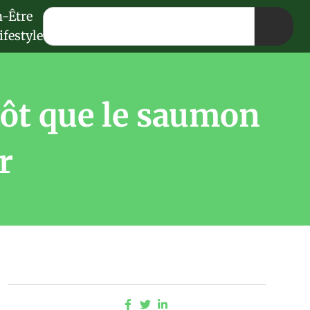
n-Être
ifestyle
utôt que le saumon
r