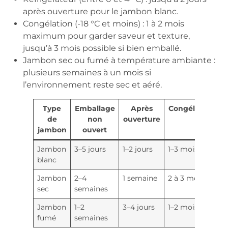
après ouverture pour le jambon blanc.
Congélation (-18 °C et moins) : 1 à 2 mois
maximum pour garder saveur et texture,
jusqu’à 3 mois possible si bien emballé.
Jambon sec ou fumé à température ambiante :
plusieurs semaines à un mois si
l’environnement reste sec et aéré.
Type
Emballage
Après
Congélation
de
non
ouverture
jambon
ouvert
Jambon
3–5 jours
1–2 jours
1–3 mois
blanc
Jambon
2–4
1 semaine
2 à 3 mois
sec
semaines
Jambon
1–2
3–4 jours
1–2 mois
fumé
semaines