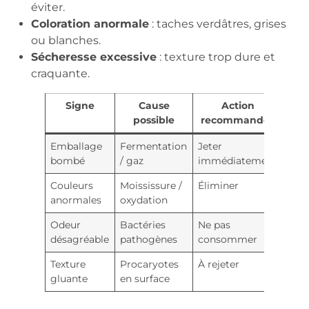
éviter.
Coloration anormale
: taches verdâtres, grises
ou blanches.
Sécheresse excessive
: texture trop dure et
craquante.
Signe
Cause
Action
possible
recommandée
Emballage
Fermentation
Jeter
bombé
/ gaz
immédiatement
Couleurs
Moississure /
Éliminer
anormales
oxydation
Odeur
Bactéries
Ne pas
désagréable
pathogènes
consommer
Texture
Procaryotes
À rejeter
gluante
en surface