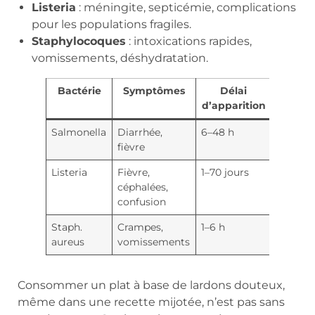
Listeria
: méningite, septicémie, complications
pour les populations fragiles.
Staphylocoques
: intoxications rapides,
vomissements, déshydratation.
Bactérie
Symptômes
Délai
d’apparition
Salmonella
Diarrhée,
6–48 h
fièvre
Listeria
Fièvre,
1–70 jours
céphalées,
confusion
Staph.
Crampes,
1–6 h
aureus
vomissements
Consommer un plat à base de lardons douteux,
même dans une recette mijotée, n’est pas sans