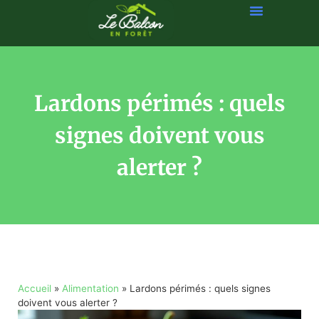
Lardons périmés : quels
signes doivent vous
alerter ?
Accueil
»
Alimentation
»
Lardons périmés : quels signes
doivent vous alerter ?