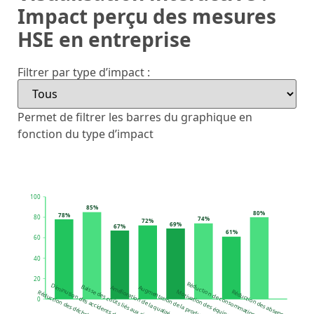
Impact perçu des mesures
HSE en entreprise
Filtrer par type d’impact :
Permet de filtrer les barres du graphique en
fonction du type d’impact
100
85%
80%
78%
80
74%
72%
69%
67%
61%
60
40
20
Réduction de consommation d’énergie
Diminution des accidents du travail
Baisse des coûts liés aux sinistres
Amélioration de la qualité de l'air
Augmentation de la productivité
Réduction des absences
Motivation des équipes
Réduction des déchets
0