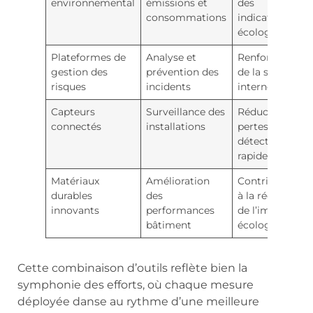
environnemental
émissions et
des
consommations
indicateurs
écologiques
Plateformes de
Analyse et
Renforcement
gestion des
prévention des
de la sécurité
risques
incidents
interne
Capteurs
Surveillance des
Réduction des
connectés
installations
pertes et
détection
rapide
Matériaux
Amélioration
Contribution
durables
des
à la réduction
innovants
performances
de l’impact
bâtiment
écologique
Cette combinaison d’outils reflète bien la
symphonie des efforts, où chaque mesure
déployée danse au rythme d’une meilleure