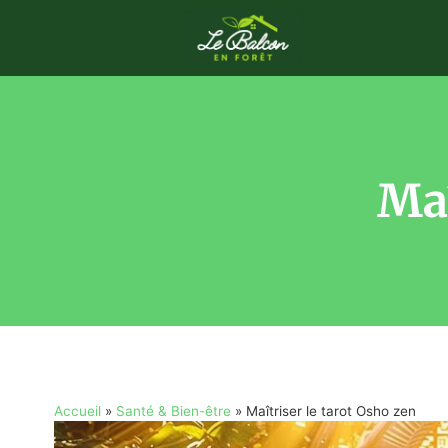
Maî
Accueil
»
Santé & Bien-être
»
Maîtriser le tarot Osho zen