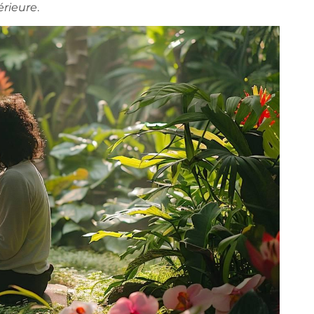
érieure
.