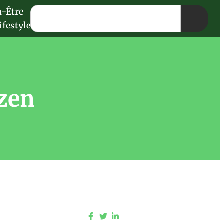
n-Être
ifestyle
 zen