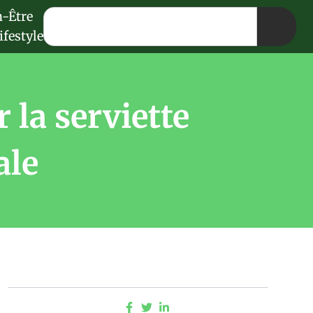
n-Être
ifestyle
 la serviette
ale