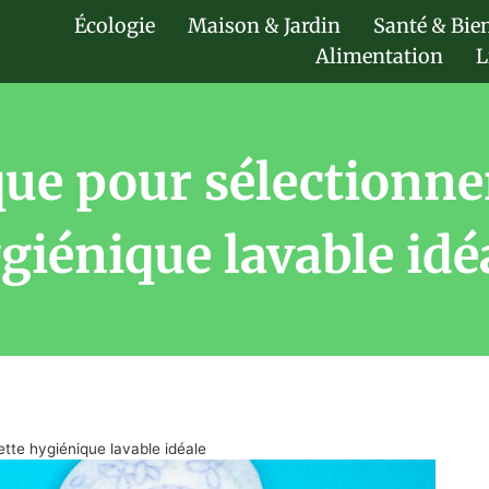
Écologie
Maison & Jardin
Santé & Bie
Alimentation
L
ue pour sélectionner
giénique lavable idé
ette hygiénique lavable idéale