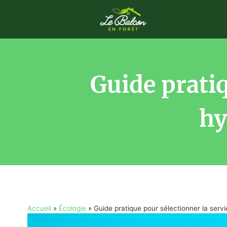
Guide pratiq
hy
Accueil
»
Écologie
»
Guide pratique pour sélectionner la servi