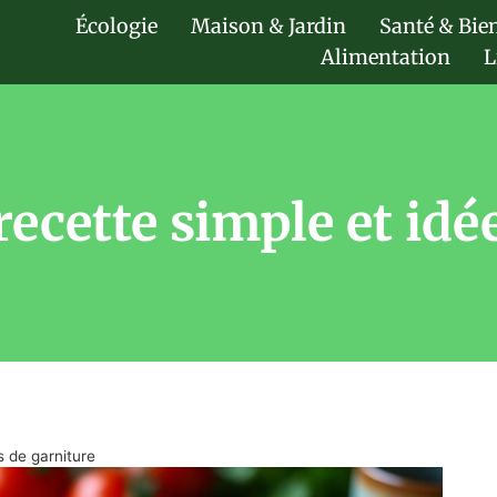
Écologie
Maison & Jardin
Santé & Bie
Alimentation
L
 recette simple et idé
s de garniture