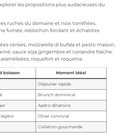
plorer les propositions plus audacieuses du
des ruches du domaine et noix torréfiées.
ine fumée, reblochon fondant et échalotes
es cerises, mozzarella di bufala et pesto maison.
ariné, sauce soja gingembre et coriandre fraîche.
caramélisées, roquefort et roquette.
d boisson
Moment idéal
c
Déjeuner rapide
é
Brunch dominical
ger
Apéro dînatoire
 légère
Dîner convivial
Collation gourmande