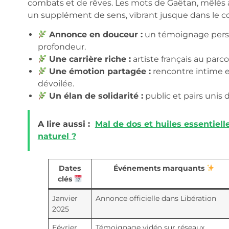
combats et de rêves. Les mots de Gaëtan, mêlés 
un supplément de sens, vibrant jusque dans le 
Annonce en douceur :
un témoignage perso
profondeur.
Une carrière riche :
artiste français au parco
Une émotion partagée :
rencontre intime e
dévoilée.
Un élan de solidarité :
public et pairs unis 
A lire aussi :
Mal de dos et huiles essentiel
naturel ?
Dates
Événements marquants
clés
Janvier
Annonce officielle dans Libération
2025
Février
Témoignage vidéo sur réseaux