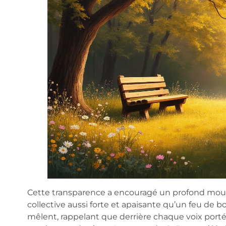
Cette transparence a encouragé un profond mouve
collective aussi forte et apaisante qu’un feu de bois 
mêlent, rappelant que derrière chaque voix portée