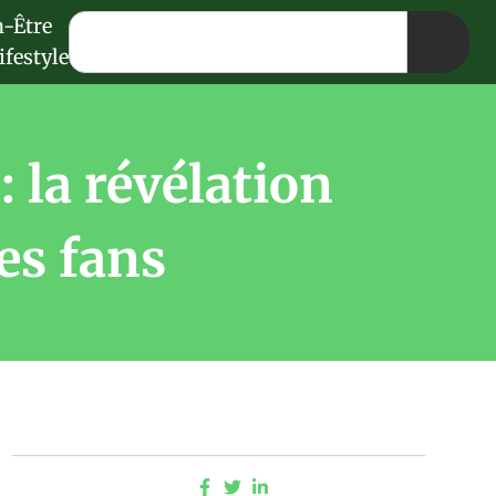
n-Être
ifestyle
 la révélation
es fans