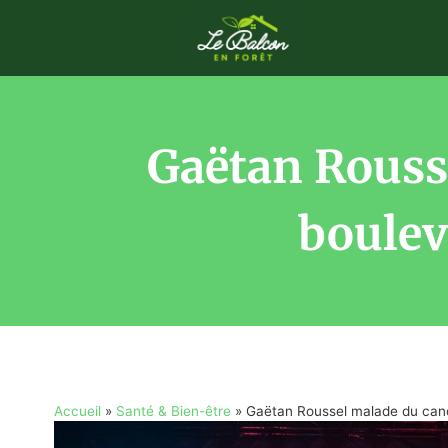
Gaëtan Rousse
boulev
Accueil
»
Santé & Bien-être
»
Gaëtan Roussel malade du cance