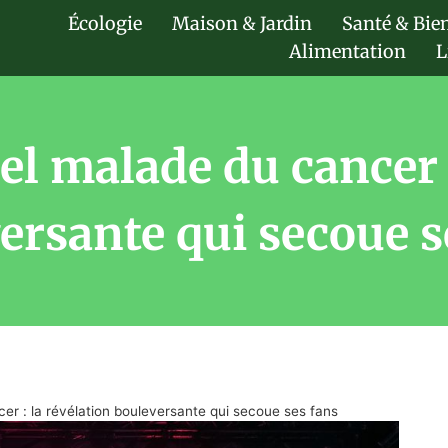
Écologie
Maison & Jardin
Santé & Bie
Alimentation
L
l malade du cancer :
ersante qui secoue s
r : la révélation bouleversante qui secoue ses fans