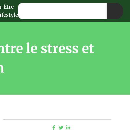
n-Être
ifestyle
tre le stress et
n