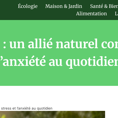
Écologie
Maison & Jardin
Santé & Bie
Alimentation
L
: un allié naturel con
l’anxiété au quotidie
 stress et l’anxiété au quotidien