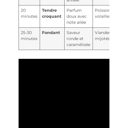
anisée
20
Tendre
Parfum
Poissons grillés,
minutes
croquant
doux avec
volailles
note ailée
25-30
Fondant
Saveur
Viandes rôties, p
minutes
ronde et
mijotés
caramélisée